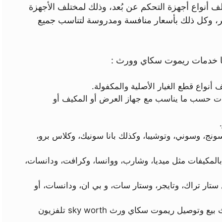
أنواع أجهزة التحكم عن بُعد، وذلك لمختلف الأجهزة
فر، وكل ذلك بأسعار منافسة ومدروسة لتناسب جميع
نها خدمات ريموت سكاي وورث :
أنواع قطع الغيار الأصلية والمكفولة.
تات حسب ما يناسب مع جهاز العرض أو المكيف أو
ونج، وسوني، وتوشيبا، وكذلك بانا سونيك، وكلاس برو،
المكيفات مثل ميديا، وشارب، ووانسا، وكرافت، ودانسات،
ستار تراك، وتايجر، وستار سات، و بي ان، ودانسات، أو
سكاي وورث بيع وتوصيل ريموت سكاي ورث sky worth تلفزيون