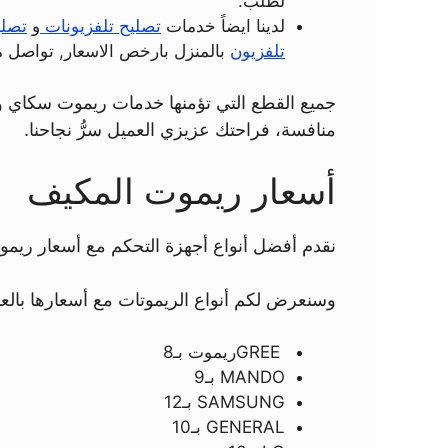
لطلب.
لدينا ايضاً خدمات
تصليح تلفزيونات
و
تصل
تلفزيون
بالمنزل بارخص الاسعار, تواصل 
جميع القطع التي تؤمنها خدمات ريموت سكاي و
منافسة، فراحتك عزيزي العميل سرُّ نجاحنا.
أسعار ريموت المكيف
نقدم أفضل أنواع أجهزة التحكم مع أسعار ريمو
وسنعرض لكم أنواع الريموتات مع أسعارها بالعمل
GREEريموت بـ8
MANDO بـ9
SAMSUNG بـ12
GENERAL بـ10