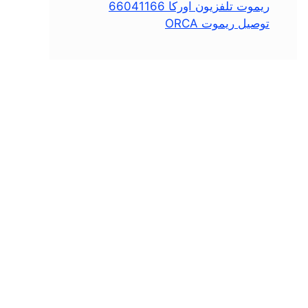
ريموت تلفزيون اوركا 66041166
توصيل ريموت ORCA