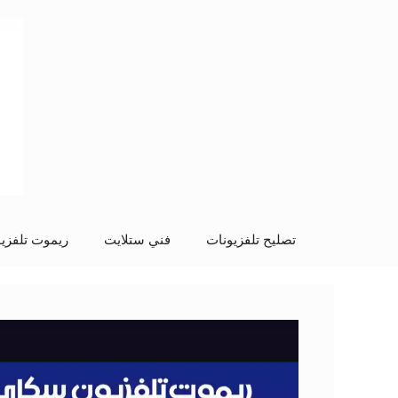
نتقل
لى
لمحتوى
تصليح تلفزيونات
فني ستلايت
ريموت تلفزي